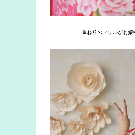
重ね衿のフリルがお嬢