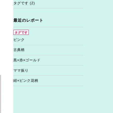
タグです
(2)
最近のレポート
タグです
ピンク
古典柄
黒×赤×ゴールド
ママ振り
紺×ピンク花柄