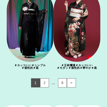
＃
カッコいい
＃
シンプル
＃
王林爛漫
＃
カッコいい
＃
個性的
＃
黒
＃
モダン
＃
個性的
＃
華やか
＃
黒
1
2
8
>
…