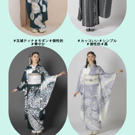
＃
玉城ティナ
＃
モダン
＃
個性的
＃
カッコいい
＃
シンプル
＃
華やか
＃
個性的
＃
黒