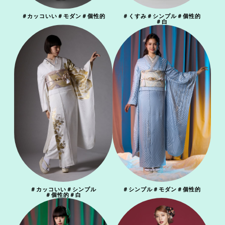
＃
カッコいい
＃
モダン
＃
個性的
＃
くすみ
＃
シンプル
＃
個性的
＃
白
＃
カッコいい
＃
シンプル
＃
シンプル
＃
モダン
＃
個性的
＃
個性的
＃
白