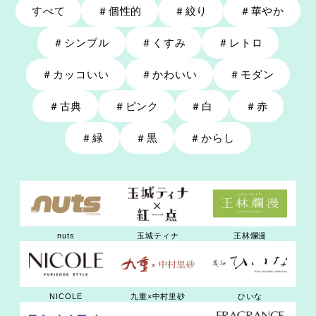
すべて
＃
個性的
＃
絞り
＃
華やか
＃
シンプル
＃
くすみ
＃
レトロ
＃
カッコいい
＃
かわいい
＃
モダン
＃
古典
＃
ピンク
＃
白
＃
赤
＃
緑
＃
黒
＃
からし
nuts
玉城ティナ
王林爛漫
九重×中村里砂
NICOLE
ひいな