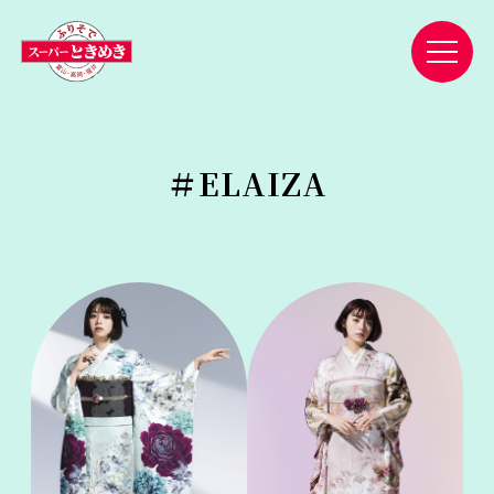
＃
ELAIZA