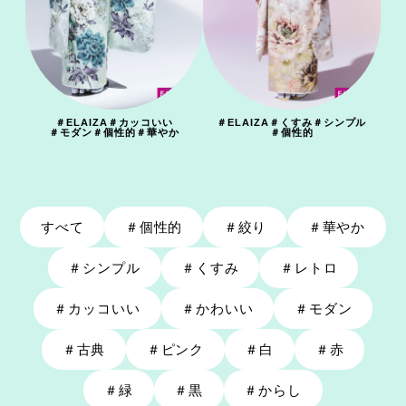
＃
ELAIZA
＃
カッコいい
＃
ELAIZA
＃
くすみ
＃
シンプル
＃
モダン
＃
個性的
＃
華やか
＃
個性的
すべて
＃
個性的
＃
絞り
＃
華やか
＃
シンプル
＃
くすみ
＃
レトロ
＃
カッコいい
＃
かわいい
＃
モダン
＃
古典
＃
ピンク
＃
白
＃
赤
＃
緑
＃
黒
＃
からし