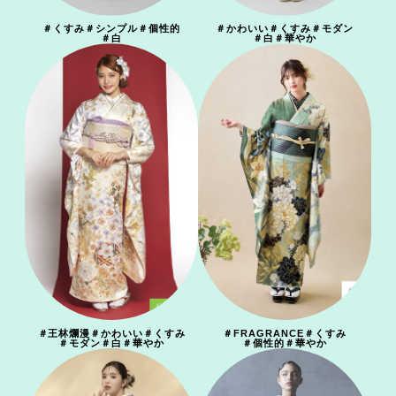
＃
くすみ
＃
シンプル
＃
個性的
＃
かわいい
＃
くすみ
＃
モダン
＃
白
＃
白
＃
華やか
＃
王林爛漫
＃
かわいい
＃
くすみ
＃
FRAGRANCE
＃
くすみ
＃
モダン
＃
白
＃
華やか
＃
個性的
＃
華やか