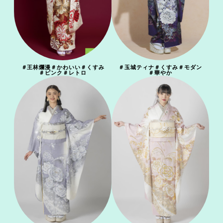
＃
王林爛漫
＃
かわいい
＃
くすみ
＃
玉城ティナ
＃
くすみ
＃
モダン
＃
ピンク
＃
レトロ
＃
華やか