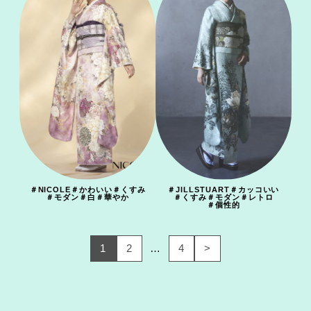
＃
NICOLE
＃
かわいい
＃
くすみ
＃
JILLSTUART
＃
カッコいい
＃
モダン
＃
白
＃
華やか
＃
くすみ
＃
モダン
＃
レトロ
＃
個性的
1
2
4
>
…