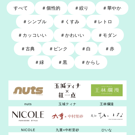
すべて
＃
個性的
＃
絞り
＃
華やか
＃
シンプル
＃
くすみ
＃
レトロ
＃
カッコいい
＃
かわいい
＃
モダン
＃
古典
＃
ピンク
＃
白
＃
赤
＃
緑
＃
黒
＃
からし
nuts
玉城ティナ
王林爛漫
九重×中村里砂
NICOLE
ひいな