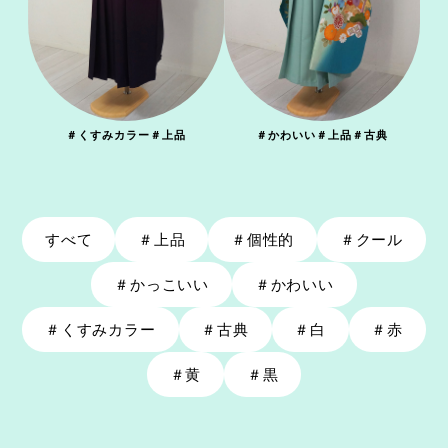
＃
くすみカラー
＃
上品
＃
かわいい
＃
上品
＃
古典
すべて
＃
上品
＃
個性的
＃
クール
＃
かっこいい
＃
かわいい
＃
くすみカラー
＃
古典
＃
白
＃
赤
＃
黄
＃
黒